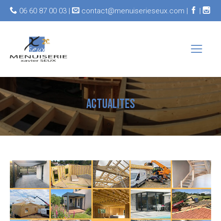
06 60 87 00 03 |
contact@menuiserieseux.com |
|
ACTUALITES