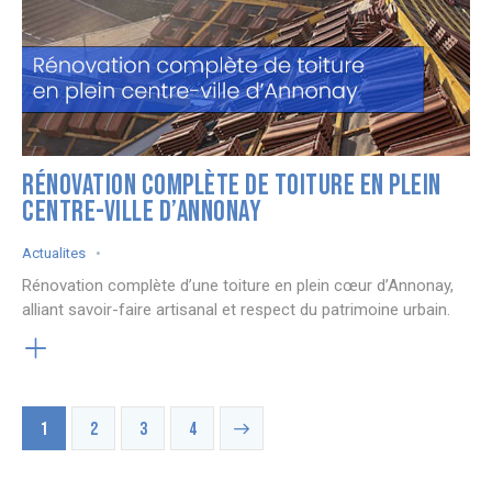
RÉNOVATION COMPLÈTE DE TOITURE EN PLEIN
CENTRE-VILLE D’ANNONAY
Actualites
Rénovation complète d’une toiture en plein cœur d’Annonay,
alliant savoir-faire artisanal et respect du patrimoine urbain.
PAGINATION
Page
1
Page
2
>
Page
3
Page
4
DES
PUBLICATIONS