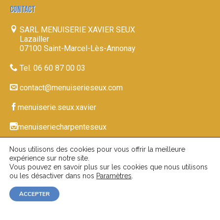
CONTACT
SARL MENUISERIE XAVIER SEUX
Lazailler
07100 Saint-Marcel-Lès-Annonay
Tel. 06 60 87 00 03
contact@menuiserieseux.com
menuiserie.seux.xavier
menuiseriecharpenteseux
Nous utilisons des cookies pour vous offrir la meilleure
expérience sur notre site.
© 2026-27
|
www.menuiserieseux.com
Mentions
Vous pouvez en savoir plus sur les cookies que nous utilisons
ou les désactiver dans nos
Paramètres
.
|
| Réalisation du site par
Légales
Confidentialité
ACCEPTER