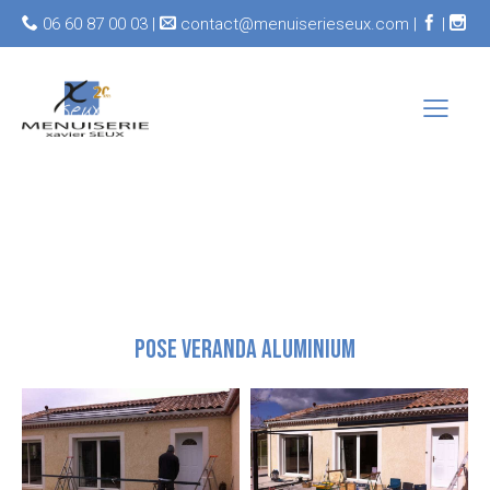
06 60 87 00 03 |
contact@menuiserieseux.com |
|
POSE VERANDA ALUMINIUM