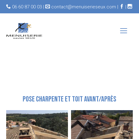
06 60 87 00 03 |
contact@menuiserieseux.com |
|
POSE CHARPENTE ET TOIT AVANT/APRÈS