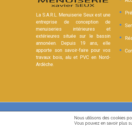
Acc
Pré
La S.A.R.L. Menuiserie Seux est une
entreprise de conception de
Ser
menuiseries intérieures et
extérieures située sur le bassin
Réa
annonéen. Depuis 19 ans, elle
apporte son savoir-faire pour vos
Con
travaux bois, alu et PVC en Nord-
Ardèche.
© 2026-27
www.menui
Nous utilisons des cookies pour
Vous pouvez en savoir plus su