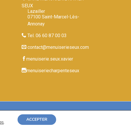
SEUX
Lazailler
07100 Saint-Marcel-Lès-
Annonay
Tel. 06 60 87 00 03
contact@menuiserieseux.com
menuiserie.seux.xavier
menuiseriecharpenteseux
n du site par
ACCEPTER
es
.