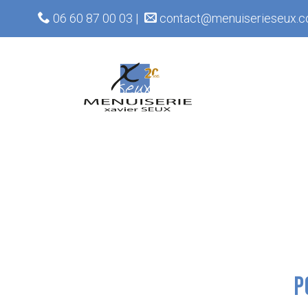
06 60 87 00 03 |
contact@menuiserieseux.c
P