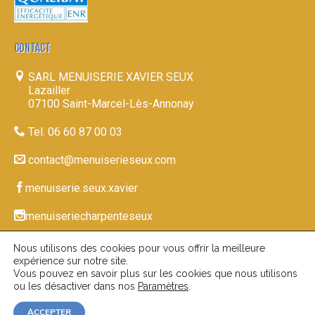
CONTACT
SARL MENUISERIE XAVIER SEUX
Lazailler
07100 Saint-Marcel-Lès-Annonay
Tel. 06 60 87 00 03
contact@menuiserieseux.com
menuiserie.seux.xavier
menuiseriecharpenteseux
Nous utilisons des cookies pour vous offrir la meilleure
expérience sur notre site.
© 2026-27
|
www.menuiserieseux.com
Mentions
Vous pouvez en savoir plus sur les cookies que nous utilisons
ou les désactiver dans nos
Paramètres
.
|
| Réalisation du site par
Légales
Confidentialité
ACCEPTER