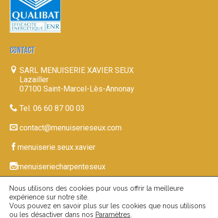
CONTACT
SARL MENUISERIE XAVIER SEUX
Lazailler
07100 Saint-Marcel-Lès-Annonay
Tel. 06 60 87 00 03
contact@menuiserieseux.com
menuiserie.seux.xavier
menuiseriecharpenteseux
Nous utilisons des cookies pour vous offrir la meilleure
expérience sur notre site.
© 2026-27
|
www.menuiserieseux.com
Mentions
Vous pouvez en savoir plus sur les cookies que nous utilisons
ou les désactiver dans nos
Paramètres
.
|
| Réalisation du site par
Légales
Confidentialité