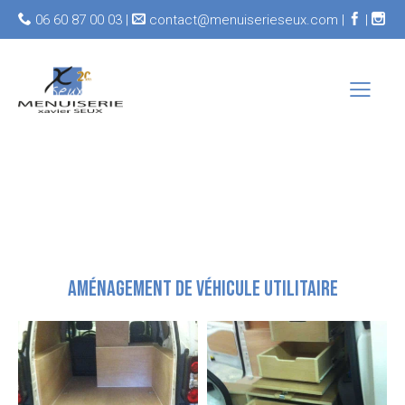
06 60 87 00 03 |
contact@menuiserieseux.com |
|
AMÉNAGEMENT DE VÉHICULE UTILITAIRE