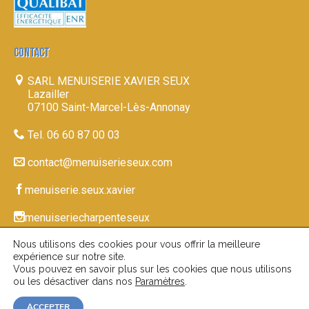
CONTACT
SARL MENUISERIE XAVIER SEUX
Lazailler
07100 Saint-Marcel-Lès-Annonay
Tel. 06 60 87 00 03
contact@menuiserieseux.com
menuiserie.seux.xavier
menuiseriecharpenteseux
Nous utilisons des cookies pour vous offrir la meilleure
expérience sur notre site.
Vous pouvez en savoir plus sur les cookies que nous utilisons
© 2026-27
|
www.menuiserieseux.com
Mentions
ou les désactiver dans nos
Paramètres
.
|
| Réalisation du site par
Légales
Confidentialité
ACCEPTER