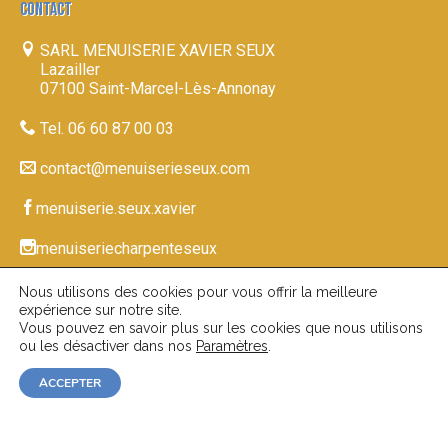
CONTACT
SARL MENUISERIE XAVIER SEUX
Lazailler
07100 Saint-Marcel-Lès-Annonay
Tel. 06 60 87 00 03
contact@menuiserieseux.com
menuiserie.seux.xavier
menuiseriecharpenteseux
Nous utilisons des cookies pour vous offrir la meilleure
expérience sur notre site.
© 2026-27
|
www.menuiserieseux.com
Mentions
Vous pouvez en savoir plus sur les cookies que nous utilisons
ou les désactiver dans nos
Paramètres
.
|
| Réalisation du site par
Légales
Confidentialité
ACCEPTER